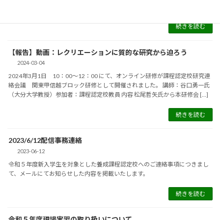
日程 10月4 […]
続きを読む
【報告】動画：レクリエーションに質的な研究から迫ろう
2024-03-04
2024年3月1日 10：00～12：00 にて、オンライン研修が課程認定校研究連
絡会議 関東甲信越ブロック研修として開催されました。 講師：谷口勇一氏
（大分大学教授）参加者：課程認定校教員 内容 松尾哲矢氏から本研修会 […]
続きを読む
2023/6/12配信事務連絡
2023-06-12
令和５年度新入学生を対象とした養成課程認定校へのご連絡事項につきまし
て、メールにてお知らせした内容を掲載いたします。
続きを読む
令和５年度現場実習の取り扱いについて