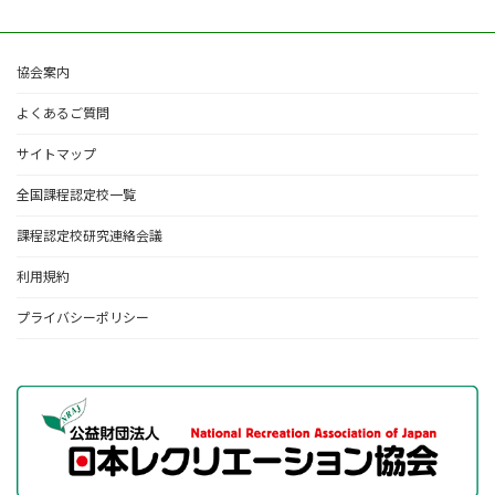
ー
ー
ー
ペ
ジ
ジ
ジ
ー
ジ
協会案内
送
よくあるご質問
り
サイトマップ
全国課程認定校一覧
課程認定校研究連絡会議
利用規約
プライバシーポリシー