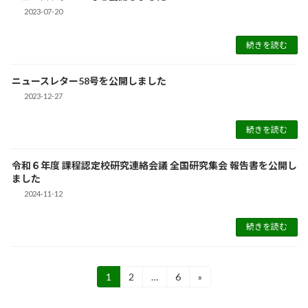
2023-07-20
続きを読む
ニュースレター58号を公開しました
2023-12-27
続きを読む
令和６年度 課程認定校研究連絡会議 全国研究集会 報告書を公開し
ました
2024-11-12
続きを読む
投
1
2
…
6
»
固
固
固
稿
定
定
定
の
ペ
ペ
ペ