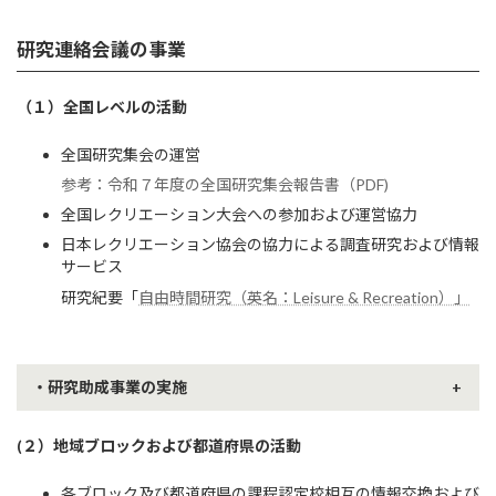
幹事長
研究連絡会議の
事業
（１）全国レベルの活動
全国研究集会の運営
参考：令和７年度の全国研究集会報告書（PDF)
全国レクリエーション大会への参加および運営協力
日本レクリエーション協会の協力による調査研究および情報
サービス
研究紀要「
自由時間研究（英名：Leisure & Recreation）」
岡山 千賀子
氏
・研究助成事業の実施
徳島文理大学
研究連絡会議では、会員を対象とした研究について助成をする取り組み
令和4年度から二期目の幹事長を務めさせて頂きます、徳島文理大
(２）地域ブロックおよび都道府県の活動
をしています。※令和５年度助成募集は終了
学の岡山と申します。
一期目はコロナ禍でのスタートだったた
め、リモート会議がほとんどでなかなか皆さんとお目にかかること
令和５年度研究助成採択結果
各ブロック及び都道府県の課程認定校相互の情報交換および