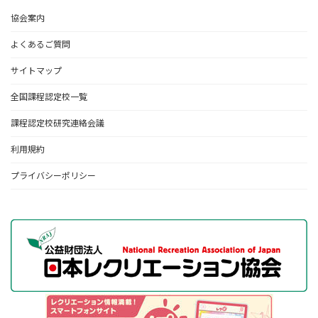
協会案内
田中 一徳
氏
國學院大學北海道短期大学部
よくあるご質問
國學院大學北海道短期大学部の田中一徳と申します。
この度北海
サイトマップ
道・東北ブロック監事を仰せつかりました。幹事会では認定校支援
部門を担当しております。初めての全国幹事で分からない事ばかり
全国課程認定校一覧
ではありますが諸先輩からご助言をいただきながらレクリエーショ
課程認定校研究連絡会議
ンの発展に貢献できるよう頑張りたいと思います。どうぞよろしく
お願い致します。
利用規約
プライバシーポリシー