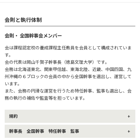
会則と執行体制
会則・ 全国幹事会メンバー
会は課程認定校の養成課程主任教員を会員として構成されていま
す。
会の代表は岡山千賀子幹事長（徳島文理大学）です。
会務は北海道東北、関東甲信越、東海北陸、近畿、中国四国、九
州沖縄の６ブロックの会員の中から全国幹事を選出し、運営して
います。
また、会務の円滑な運営を行うため特任幹事、監事も選出し、会
務の執行の補佐や監査等を担っています。
規約
日本レクリエーション協会公認指導者養成課程認定校研究連絡会議 規約
幹事長 全国幹事 特任幹事 監事