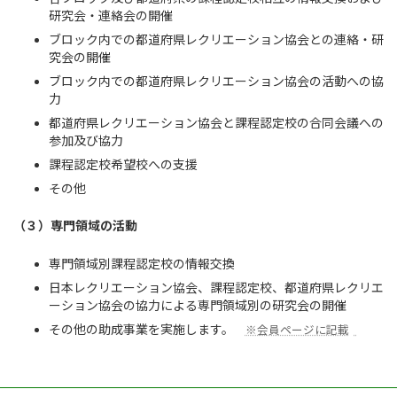
が出来ませんでした。今期からは、積極的に皆さんとお会いする機
研究会・連絡会の開催
会を持ち意見交換しながら、新しいフェーズとしての課程認定校連
ブロック内での都道府県レクリエーション協会との連絡・研
絡会議の在り方を思考していきたいと思っています。様々な課題も
究会の開催
あろうかと思いますが、尽力して参りますのでどうぞ宜しくお願い
ブロック内での都道府県レクリエーション協会の活動への協
致します。
力
都道府県レクリエーション協会と課程認定校の合同会議への
参加及び協力
北海道・東北ブロック（全国幹事）
課程認定校希望校への支援
その他
（３）専門領域の活動
専門領域別課程認定校の情報交換
日本レクリエーション協会、課程認定校、都道府県レクリエ
ーション協会の協力による専門領域別の研究会の開催
その他の助成事業を実施します。
※会員ページに記載