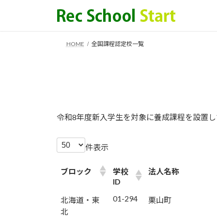
コ
ナ
ン
ビ
テ
ゲ
ン
ー
HOME
全国課程認定校一覧
ツ
シ
へ
ョ
ス
ン
キ
に
ッ
移
プ
動
令和8年度新入学生を対象に養成課程を設置し
件表示
ブロック
学校
法人名称
ID
01-294
北海道・東
栗山町
北