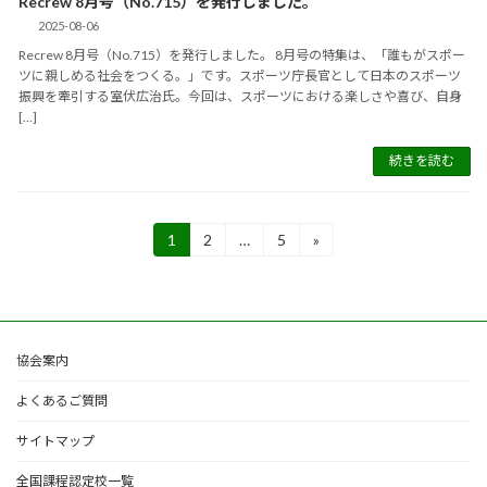
Recrew 8月号（No.715）を発行しました。
2025-08-06
Recrew 8月号（No.715）を発行しました。 8月号の特集は、「誰もがスポー
ツに親しめる社会をつくる。」です。スポーツ庁長官として日本のスポーツ
振興を牽引する室伏広治氏。今回は、スポーツにおける楽しさや喜び、自身
[…]
続きを読む
投
1
2
…
5
»
固
固
固
稿
定
定
定
の
ペ
ペ
ペ
ー
ー
ー
ペ
ジ
ジ
ジ
ー
ジ
協会案内
送
よくあるご質問
り
サイトマップ
全国課程認定校一覧