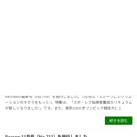
続きを読む
Recrew 5月号（No.708）を発行しました。
2024-05-17
5月号の特集は、「もう一度レクの底力を」です。 東日本大震災の被災地支援
のために立ち上がった笑顔！ Again !! プロジェクトでは、被害の大きかった
東北3県（ 宮城・岩手・福島）を中心に、少しでも被災された方の心の元 […]
続きを読む
Recrew 7月号（No.709）を発行しました。
2024-07-16
Recrewの最新号（No.709）を発行しました。 7月号は「スポーツにレクリエ
ーションのチカラをもっと!」 特集は、「スポ・レク指導者養成カリキュラム
が新しくなりました!」です。また、東京2020 オリンピック競技大 […]
続きを読む
Recrew 11月号（No.711）を発行しました。