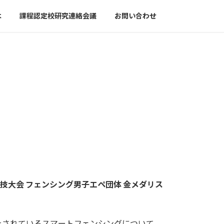
は
課程認定校研究連絡会議
お問い合わせ
ク競技大会 フェンシング男子エペ団体 金メダリス
。
をされているスマートフェンシングについて、