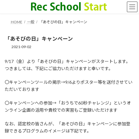
コ
ナ
ン
ビ
テ
ゲ
ン
ー
HOME
一般
「あそびの日」キャンペーン
ツ
シ
へ
ョ
「あそびの日」キャンペーン
ス
ン
キ
に
2021-09-02
ッ
移
プ
動
9/17（金）より「あそびの日」キャンペーンがスタートします。
つきましては、下記にご協力いただけますと幸いです。
〇キャンペーンツールの掲示→9/6よりポスター等を送付させてい
ただいております
〇キャンペーンへの参加→「おうちで60秒チャレンジ」というオ
ンライン企画の活用や貴校での実習もご登録いただけます
なお、認定校の皆さんが、「あそびの日」キャンペーンに参加登
録できるプログラムのイメージは下記です。