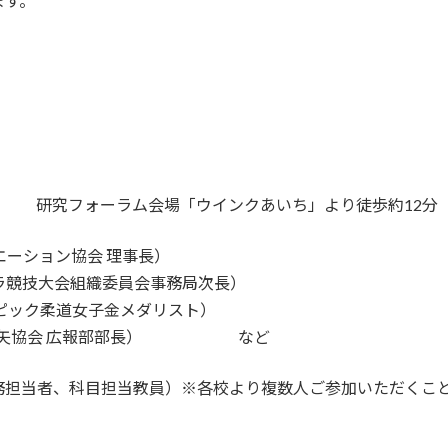
ます。
研究フォーラム会場「ウインクあいち」より徒歩約12分
エーション協会 理事長）
ラ競技大会組織委員会事務局次長）
ピック柔道女子金メダリスト）
ネス吹矢協会 広報部部長） など
務担当者、科目担当教員）※各校より複数人ご参加いただくこ