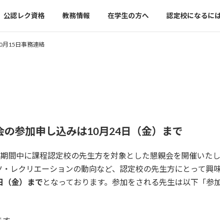
公認レク資格
教務情報
在学生の方へ
認定校になるに
10月15日事務連絡
会の参加申し込みは
10
月
24
日（金）まで
催期間中に課程認定校の先生方を対象とした懇親会を開催いた
ツ・レクリエーションの動向など、認定校の先生方にとって興
4日（金）まで
となっております。参加をされる先生は以下「参