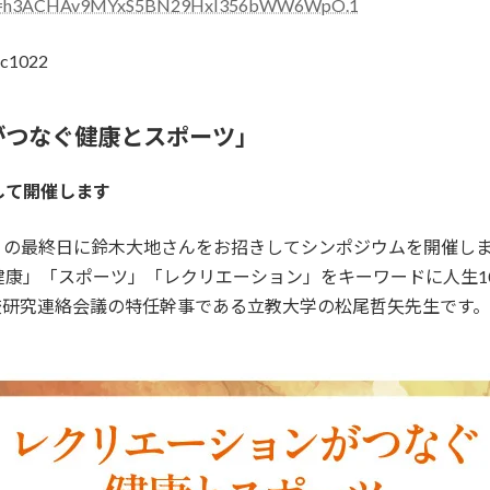
?pwd=h3ACHAv9MYxS5BN29HxI356bWW6WpO.1
c1022
がつなぐ健康とスポーツ」
して開催します
ち」の最終日に鈴木大地さんをお招きしてシンポジウムを開催し
康」「スポーツ」「レクリエーション」をキーワードに人生1
校研究連絡会議の特任幹事である立教大学の松尾哲矢先生です。