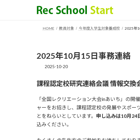
コ
ナ
ン
ビ
テ
ゲ
ン
ー
HOME
教員対象
今年度入学生対象養成校
2025年
ツ
シ
へ
ョ
ス
ン
2025年10月15日事務連絡
キ
に
ッ
移
2025-10-20
プ
動
課程認定校研究連絡会議
情報交換
「全国レクリエーション大会inあいち」の開
ャーをお招きし、課程認定校の発展やスポー
とをねらいとしています。
申し込みは10月2
込みください。