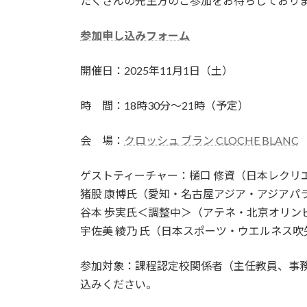
たくさんの先生方のご参加をお待ちしており
参加申し込みフォーム
開催日：2025年11月1日（土）
時 間：18時30分～21時（予定）
会 場：
クロッシュ ブラン CLOCHE BLANC
ゲストティーチャー：樋口 修資（日本レクリ
猪股 康博氏（愛知・名古屋アジア・アジアパ
谷本 歩実氏＜調整中＞（アテネ・北京オリン
宇佐美 綾乃 氏（日本スポーツ・ウエル
参加対象：課程認定校関係者（主任教員、事
込みください。